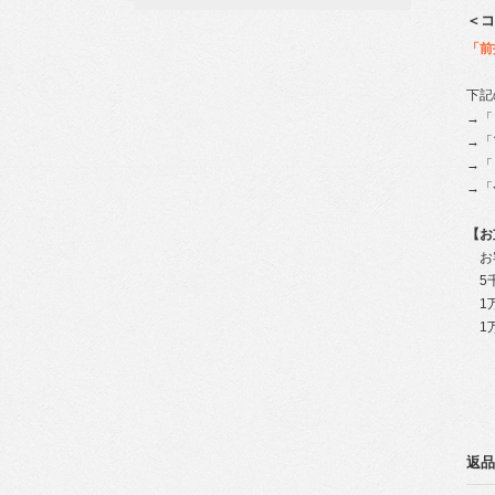
＜コ
「前
下記
→「
→「
→「
→「
【お
お客
5千
1万
1万
返品