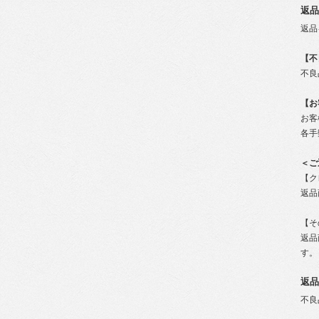
返品
返品
【不
不良
【お
お客
各手
＜ご
【ク
返品
【そ
返品
す
返品
不良