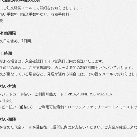
代金以外の料金の説明
（ご注文確認メールにて詳細をお知らせします。）
払い手数料（振込手数料など、各種手数料）
税
有効期限
文日を含め、7日間。
し時期
がある場合は、入金確認日より３営業日以内に発送いたします。
生産品の場合は、ご注文確認後、約１〜２週間の制作期間をいただいております。
文が重なっている場合など、発送が遅れる場合には、その旨をメールでお知らせし
払い方法
レジットカード払い ご利用可能カード：VISA／DINERS／MASTER
金引換え
ンビニ払い
（前払い）
ご利用可能店舗：ローソン／ファミリーマート／ミニスト
払い期限
を含めた代金メールを受信後、1週間以内にお支払いください。ご入金が確認出来