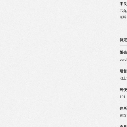
不良
不良
送料
特定
販売
yur
運営
池上
郵便
101
住所
東京