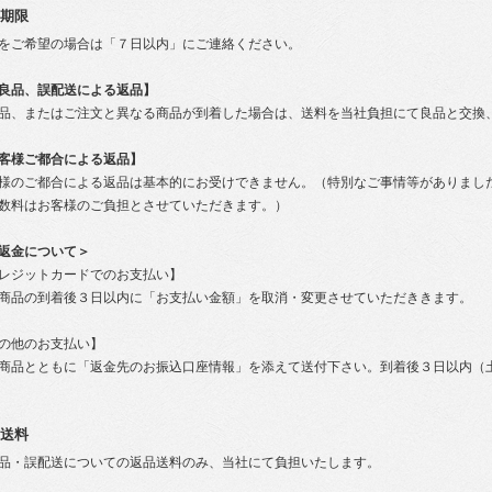
期限
をご希望の場合は「７日以内」にご連絡ください。
良品、誤配送による返品】
品、またはご注文と異なる商品が到着した場合は、送料を当社負担にて良品と交換
客様ご都合による返品】
様のご都合による返品は基本的にお受けできません。（特別なご事情等がありまし
数料はお客様のご負担とさせていただきます。）
返金について＞
レジットカードでのお支払い】
商品の到着後３日以内に「お支払い金額」を取消・変更させていただききます。
の他のお支払い】
商品とともに「返金先のお振込口座情報」を添えて送付下さい。到着後３日以内（
。
送料
品・誤配送についての返品送料のみ、当社にて負担いたします。