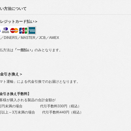
い方法について
レジットカード払い＞
A／DINERS／MASTER／JCB／AMEX
払方法は
「一括払い」
のみとなります。
金引き換え＞
マト運輸」による代金引換でのお届けとなります。
金引き換え手数料】
様が購入される製品の合計金額が
万円未満の場合 代引手数料330円（税込）
以上～3万未満の場合 代引手数料440円（税込）