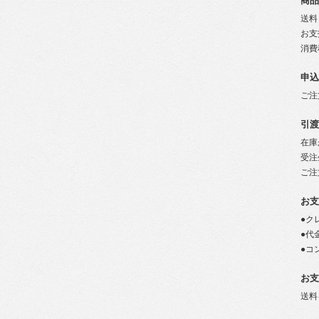
商品
送料
お支
消費
申込
ご注
引渡
在庫
受注
ご注
お支
●ク
●代
●コ
お支
送料