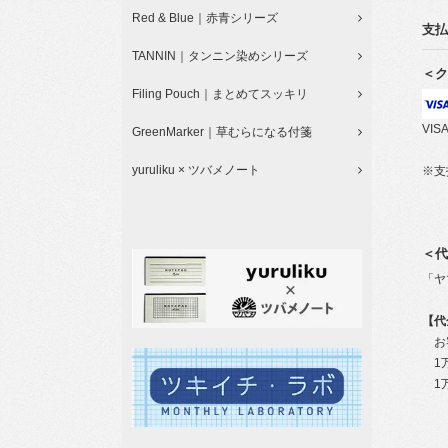
Red & Blue｜赤青シリーズ
支払
TANNIN｜タンニン染めシリーズ
＜ク
Filing Pouch｜まとめてスッキリ
VIS
GreenMarker｜草むらになる付箋
yuruliku × ツバメノート
※支
＜代
「ヤ
【代
お客
1
1万