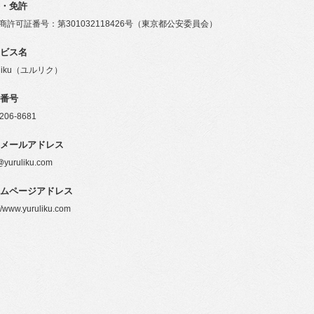
・免許
商許可証番号：第301032118426号（東京都公安委員会）
ビス名
uliku（ユルリク）
番号
6206-8681
メールアドレス
@yuruliku.com
ムページアドレス
://www.yuruliku.com