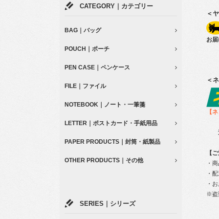
CATEGORY｜カテゴリー
＜ヤ
BAG｜バッグ
お届
POUCH｜ポーチ
PEN CASE｜ペンケース
＜ネ
FILE｜ファイル
NOTEBOOK｜ノート・一筆箋
【ネ
LETTER｜ポストカード・手紙用品
PAPER PRODUCTS｜封筒・紙製品
【ご
OTHER PRODUCTS｜その他
・商
・配
・お
※盗
SERIES｜シリーズ