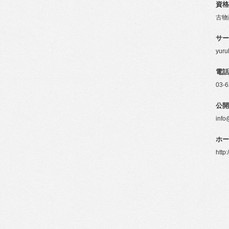
資格
古物
サー
yur
電話
03-
公開
info
ホー
http