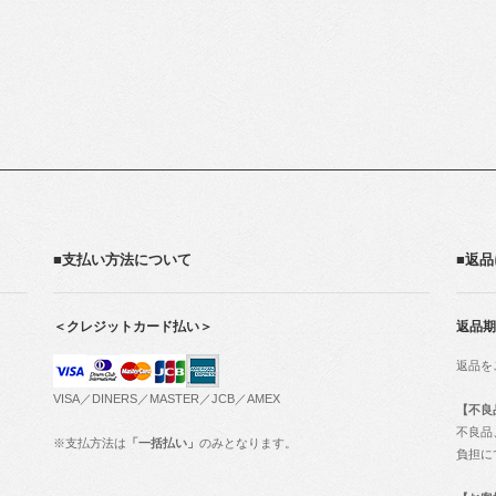
■支払い方法について
■返
＜クレジットカード払い＞
返品期
返品を
VISA／DINERS／MASTER／JCB／AMEX
【不良
不良品
※支払方法は
「一括払い」
のみとなります。
負担に