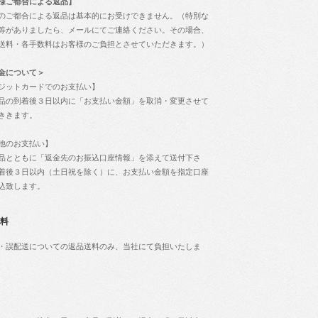
様ご都合による返品】
のご都合による返品は基本的にお受けできません。（特別な
等がありましたら、メールにてご連絡ください。その場合、
送料・各手数料はお客様のご負担とさせていただきます。）
金について＞
ジットカードでのお支払い】
品の到着後３日以内に「お支払い金額」を取消・変更させて
ききます。
他のお支払い】
品とともに「返金先のお振込口座情報」を添えて送付下さ
着後３日以内（土日祝を除く）に、お支払い金額を指定口座
込致します。
料
・誤配送についての返品送料のみ、当社にて負担いたしま