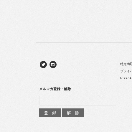
特定商
プライ
RSS
/
A
メルマガ登録・解除