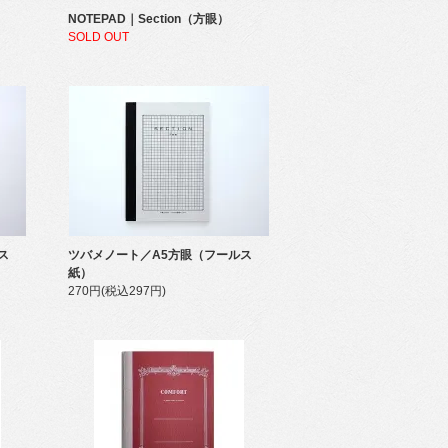
NOTEPAD｜Section（方眼）
SOLD OUT
ス
ツバメノート／A5方眼（フールス
紙）
270円(税込297円)