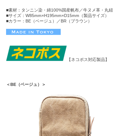
■素材：タンニン染・綿100%国産帆布／牛ヌメ革・丸紐
■サイズ：W85mm×H195mm×D15mm（製品サイズ）
■カラー：BE（ベージュ）／BR（ブラウン）
【ネコポス対応製品】
＜BE（ベージュ）＞